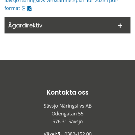
Sävsjö Näringslivs verksamhetsplan för 2025 i pdf-
pdf, 126.4 kB.
format
Ägardirektiv
Kontakta oss
Sävsjö Näringslivs AB
Odengatan 55
576 31 Sävsjö
Växel: 
0382-152 00