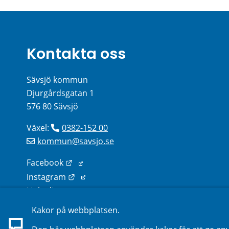
Kontakta oss
Sävsjö kommun
Djurgårdsgatan 1
576 80 Sävsjö
Växel: 
0382-152 00
kommun@savsjo.se
Länk till annan webbplats.
Facebook
Länk till annan webbplats.
Instagram
Länk till annan webbplats.
Linkedin
Kakor på webbplatsen.
Sök kontakter på webbplatsen