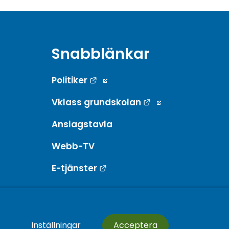
Snabblänkar
Länk till annan webbplats.
Politiker
Länk till annan w
Vklass grundskolan
Anslagstavla
Webb-TV
Länk till annan webbplats.
E-tjänster
Inställningar
Acceptera