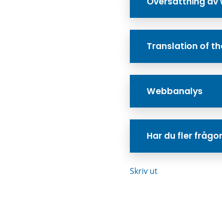
Översättning av
Translation of th
Webbanalys
Har du fler fråg
Skriv ut