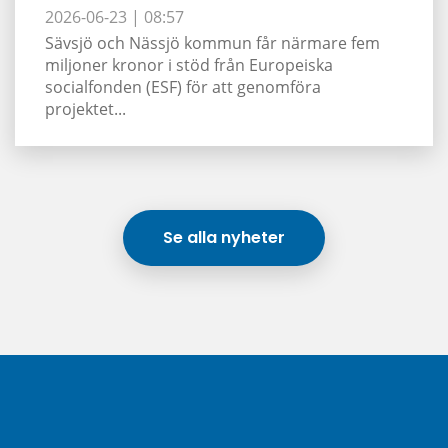
2026-06-23 |
08:57
Sävsjö och Nässjö kommun får närmare fem
miljoner kronor i stöd från Europeiska
socialfonden (ESF) för att genomföra
projektet...
Se alla nyheter