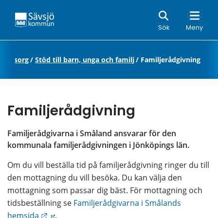
Sök
Sök
Meny
h omsorg
/
Stöd till barn, unga och familj
/
Familjerådgivning
Familjerådgivning
Familjerådgivarna i Småland ansvarar för den 
kommunala familjerådgivningen i Jönköpings län.
Om du vill beställa tid på familjerådgivning ringer du till 
den mottagning du vill besöka. Du kan välja den 
mottagning som passar dig bäst. För mottagning och 
tidsbeställning se 
Familjerådgivarna i Smålands 
Länk till annan webbplats.
hemsida
.