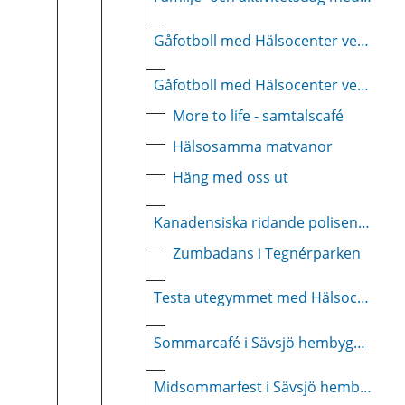
Gåfotboll med Hälsocenter vecka 41-52
Gåfotboll med Hälsocenter vecka 32-40
More to life - samtalscafé
Hälsosamma matvanor
Häng med oss ut
Kanadensiska ridande polisens säckpipeband kommer till Sävsjö
Zumbadans i Tegnérparken
Testa utegymmet med Hälsocenter
Sommarcafé i Sävsjö hembygdspark
Midsommarfest i Sävsjö hembygdspark