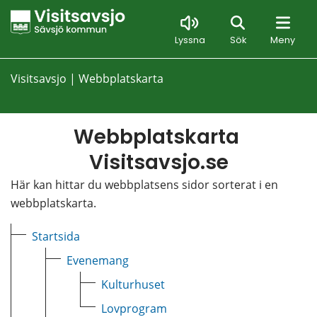
Sök
Lyssna
Sök
Meny
Visitsavsjo
|
Webbplatskarta
Webbplatskarta 
Visitsavsjo.se
Här kan hittar du webbplatsens sidor sorterat i en 
webbplatskarta.
Startsida
Evenemang
Kulturhuset
Lovprogram