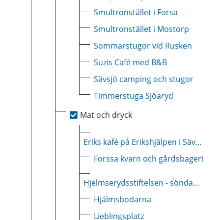
Smultronstället i Forsa
Smultronstället i Mostorp
Sommarstugor vid Rusken
Suzis Café med B&B
Sävsjö camping och stugor
Timmerstuga Sjöaryd
Mat och dryck
Eriks kafé på Erikshjälpen i Sävsjö
Forssa kvarn och gårdsbageri
Hjelmserydsstiftelsen - söndagsmiddag och afternoon tea
Hjälmsbodarna
Lieblingsplatz