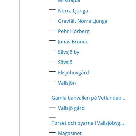
Milstolpar
Norra Ljunga
Gravfält Norra Ljunga
Pehr Hörberg
Jonas Brunck
Sävsjö by
Sävsjö
Eksjöhovgård
Vallsjön
Gamla banvallen på Vetlandabanan
Vallsjö gård
Torset och byarna i Vallsjöbygden
Magasinet