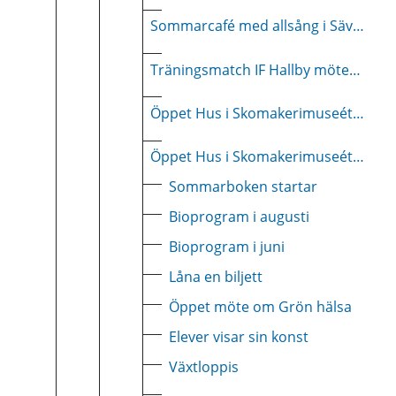
Sommarcafé med allsång i Sävsjö Hembygdsparken
Träningsmatch IF Hallby möter AMO HK
Öppet Hus i Skomakerimuseét, Statarstugan och Brandmuseét
Öppet Hus i Skomakerimuseét, Statarstugan och Brandmuseét
Sommarboken startar
Bioprogram i augusti
Bioprogram i juni
Låna en biljett
Öppet möte om Grön hälsa
Elever visar sin konst
Växtloppis