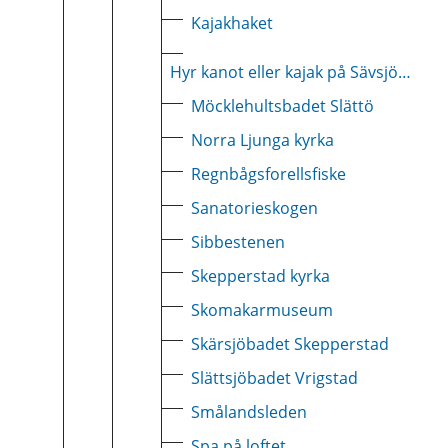
Kajakhaket
Hyr kanot eller kajak på Sävsjö Camping
Möcklehultsbadet Slättö
Norra Ljunga kyrka
Regnbågsforellsfiske
Sanatorieskogen
Sibbestenen
Skepperstad kyrka
Skomakarmuseum
Skärsjöbadet Skepperstad
Slättsjöbadet Vrigstad
Smålandsleden
Spa på loftet