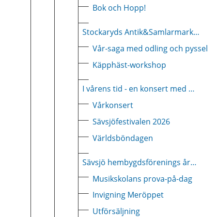
Bok och Hopp!
Stockaryds Antik&Samlarmarknad 2026
Vår-saga med odling och pyssel
Käpphäst-workshop
I vårens tid - en konsert med musikskolans elever
Vårkonsert
Sävsjöfestivalen 2026
Världsböndagen
Sävsjö hembygdsförenings årsmöte
Musikskolans prova-på-dag
Invigning Meröppet
Utförsäljning