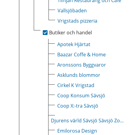
Timjan Restaurang och Café
Vallsjöbaden
Vrigstads pizzeria
Butiker och handel
Apotek Hjärtat
Baazar Coffe & Home
Aronssons Byggvaror
Asklunds blommor
Cirkel K Vrigstad
Coop Konsum Sävsjö
Coop X:-tra Sävsjö
Djurens värld Sävsjö Sävsjö Zoo & Lek
Emilorosa Design